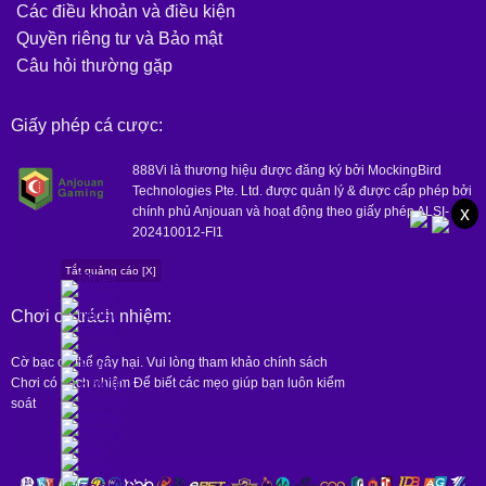
Các điều khoản và điều kiện
Quyền riêng tư và Bảo mật
Câu hỏi thường gặp
Giấy phép cá cược:
888Vi là thương hiệu được đăng ký bởi MockingBird
Technologies Pte. Ltd. được quản lý & được cấp phép bởi
x
chính phủ Anjouan và hoạt động theo giấy phép ALSI-
202410012-FI1
Tắt quảng cáo [X]
Chơi có trách nhiệm:
Cờ bạc có thể gây hại. Vui lòng tham khảo chính sách
Chơi có trách nhiệm Để biết các mẹo giúp bạn luôn kiểm
soát