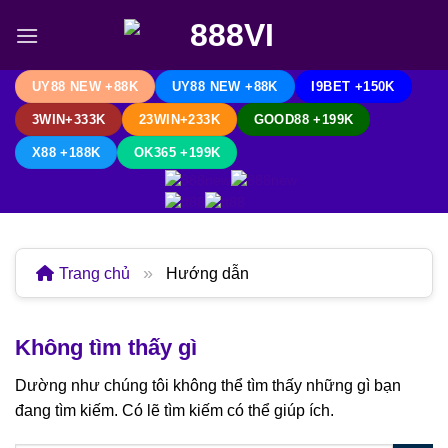
Bỏ
qua
nội
dung
UY88 NEW +88K
UY88 NEW +88K
I9BET +150K
3WIN+333K
23WIN+233K
GOOD88 +199K
X88 +188K
OK365 +199K
»
Trang chủ
Hướng dẫn
Không tìm thấy gì
Dường như chúng tôi không thể tìm thấy những gì bạn
đang tìm kiếm. Có lẽ tìm kiếm có thể giúp ích.